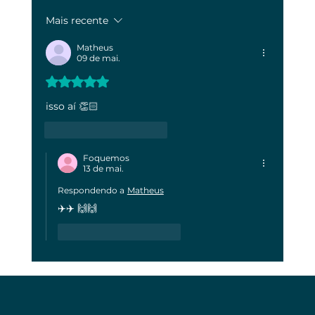
Mais recente
Descubra quem é o maior inimigo
dos seus investimentos
Matheus
09 de mai.
Avaliado com 5 de 5 estrelas.
isso aí 👏🏻
Curtir
Responder
Foquemos
13 de mai.
Respondendo a
Matheus
✈️✈️ 🙌🙌
Curtir
Responder